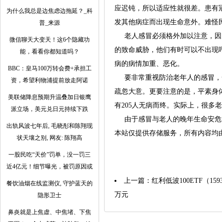
应迟钝，所以适应性就很差。患有
为什么我总是边焦虑边拖延？_科
发其他病症而出现生命意外。难怪民
普_来源
老人感冒必须格外加以注意，因为
微信聊天大变天！这6个隐藏功
的致命威胁，他们有时可以不出现
能，看看你都知道吗？
病的病情加重、恶化。
BBC：皇马100万转会费+承担工
要非常重视防治老年人的感冒，一
资，希望利物浦提前放走阿诺
疏忽大意。更要注意的是，平素身
美联储降息预期升温叠加日银鹰
有205人无病而终。实际上，很多
派立场，美元兑日元持续下跌
由于感冒与老人的晚年生命安危密
出轨风波七年后, 毛晓彤和陈翔现
本站仅提供存储服务，所有内容均
状天壤之别, 网友: 陈翔高
一股民吃“天价”罚单，没一罚三
近4亿元！细节曝光，被罚原因或
上一篇：
红利低波100ETF（159
餐饮油烟在线监测仪, 守护蓝天的
万元
隐形卫士
鼻炎就是上焦虚、中焦堵、下焦