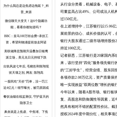
从行业分类看，机械设备、电子、基
为什么我总是边焦虑边拖延？_科
司董监高占比49%、公司或法人机
普_来源
过150亿元。
微信聊天大变天！这6个隐藏功
在上述增持中，江苏银行以15.0
能，看看你都知道吗？
展前景的信心、成长价值的认可，合
BBC：皇马100万转会费+承担工
银行大股东通过二级市场增持股份21
资，希望利物浦提前放走阿诺
持近100亿元。
美联储降息预期升温叠加日银鹰
记者获悉，江苏银行是20家国内系统
派立场，美元兑日元持续下跌
来，该行坚持“四化”服务领先银行
出轨风波七年后, 毛晓彤和陈翔现
的“三好学生”，经营业绩、股东回
状天壤之别, 网友: 陈翔高
各项存款2.08万亿元，资产质量保
一股民吃“天价”罚单，没一罚三
唯一实现效益“双两位数”增长的银
近4亿元！细节曝光，被罚原因或
今年以来，随着A股市场、银行板块
餐饮油烟在线监测仪, 守护蓝天的
复、高股息和防御属性等因素，近
隐形卫士
然具有相对不错的配置性价比。截至6
鼻炎就是上焦虚、中焦堵、下焦
授权2024年度中期分红，相关事